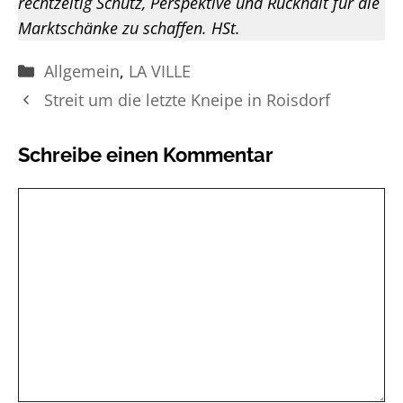
rechtzeitig Schutz, Perspektive und Rückhalt für die
Marktschänke zu schaffen. HSt.
Kategorien
Allgemein
,
LA VILLE
Streit um die letzte Kneipe in Roisdorf
Schreibe einen Kommentar
Kommentar