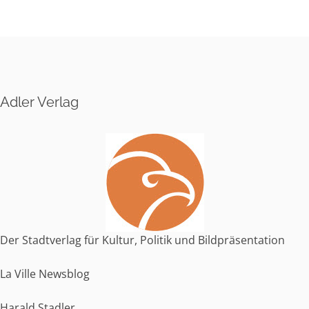
l
t
e
r
n
Adler Verlag
a
t
i
v
e
:
Der Stadtverlag für Kultur, Politik und Bildpräsentation
La Ville Newsblog
Harald Stadler