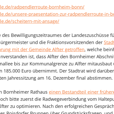
ville.de/radpendlerroute-bornheim-bonn/
ville.de/unsere-praesentation-zur-radpendlerroute-in-
ille.de/scheitern-mit-ansage/
nde des Bewilligungszeitraumes der Landeszuschüsse 
 Bürgermeister und die Fraktionsvorsitzenden der
Stad
rung mit der Gemeinde Alfter getroffen
, welche bein
nverstanden ist, dass Alfter den Bornheimer Abschni
nallee bis zur Kommunalgrenze zu Alfter mitausbaut
n 185.000 Euro übernimmt. Der Stadtrat wird darüber
tzten Jahressitzung am 16. Dezember final abstimmen.
im Bornheimer Rathaus
einen Bestandteil einer frühe
 doch bitte zuerst die Radwegeverbindung vom Haltepu
Alfter zu optimieren. Nach den erfolgreichen Gespräc
des Roisdorfer Brunnen über Grundstücksfragen und