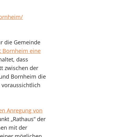
bornheim/
für die Gemeinde
t Bornheim eine
haltet, dass
tt zwischen der
 und Bornheim die
 voraussichtlich
ren Anregung von
nkt „Rathaus“ der
hen mit der
 einer möglichen