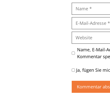
Name
E-
Mail-
Adresse
Website
Name, E-Mail-A
Kommentar spe
Ja, fügen Sie mic
A
l