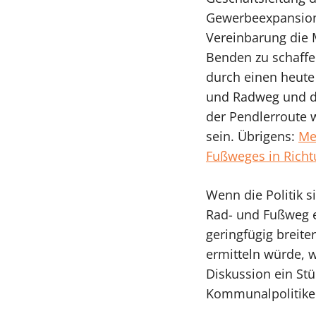
Gewerbeexpansion 
Vereinbarung die M
Benden zu schaffe
durch einen heute
und Radweg und du
der Pendlerroute w
sein. Übrigens:
Me
Fußweges in Rich
Wenn die Politik 
Rad- und Fußweg e
geringfügig breit
ermitteln würde, w
Diskussion ein Stü
Kommunalpolitiker