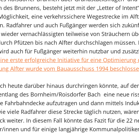
des Brunnens, besteht jetzt mit der „Letter of Inten
öglichkeit, eine verkehrssichere Wegestrecke im Alft
n. Radfahrer und auch Fußgänger werden sich zukünf
 wieder vernachlässigten teilweise von Sträuchern ü
rch Pfützen bis nach Alfter durchschlagen müssen. 
ird auch für Fußgänger weiterhin nutzbar und zusätz
ine erste erfolgreiche Initiative für eine Optimierung
tung Alfter wurde vom Bauausschuss 1994 beschloss
sich heute darüber hinaus durchringen könnte, auf 
ntlang des Bornheim/Roisdorfer Bach eine neue riss
ere Fahrbahndecke aufzutragen und dann mittels Induk
ie viele Radfahrer diese Strecke täglich nutzen, wären 
ck weiter. In diesem Fall könnte das Fazit für die 22
/innen und für einige langjährige Kommunalpolitiker