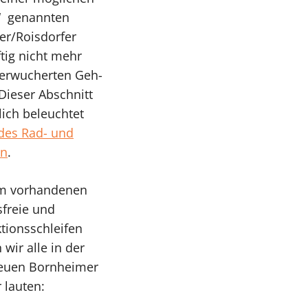
t“ genannten
er/Roisdorfer
tig nicht mehr
berwucherten Geh-
Dieser Abschnitt
lich beleuchtet
 des Rad- und
en
.
dem vorhandenen
freie und
tionsschleifen
wir alle in der
 neuen Bornheimer
 lauten: