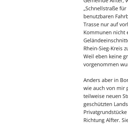
Gemeinde Alfter, 
„Schnellstraße für
benutzbaren Fahrb
Trasse nur auf vo
Kommunen nicht er
Geländeeinschnitt
Rhein-Sieg-Kreis z
Weil eben keine gr
vorgenommen wu
Anders aber in Bo
wie auch von mir p
teilweise neuen S
geschützten Landsc
Privatgrundstücke
Richtung Alfter. S