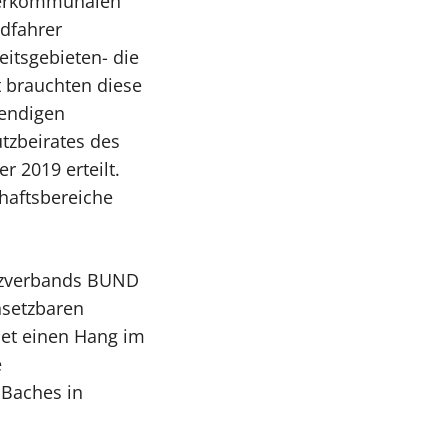
nterkommunalen
adfahrer
itsgebieten- die
 brauchten diese
wendigen
tzbeirates des
r 2019 erteilt.
chaftsbereiche
utzverbands BUND
hsetzbaren
det einen Hang im
e
 Baches in