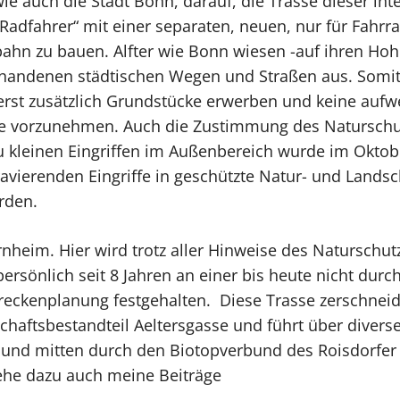
wie auch die Stadt Bonn, darauf, die Trasse dieser i
 Radfahrer“ mit einer separaten, neuen, nur für Fahrr
ahn zu bauen. Alfter wie Bonn wiesen -auf ihren Hohe
rhandenen städtischen Wegen und Straßen aus. Somit
st zusätzlich Grundstücke erwerben und keine auf
e vorzunehmen. Auch die Zustimmung des Naturschu
u kleinen Eingriffen im Außenbereich wurde im Oktobe
avierenden Eingriffe in geschützte Natur- und Lands
rden.
rnheim. Hier wird trotz aller Hinweise des Natursch
ersönlich seit 8 Jahren an einer bis heute nicht durc
treckenplanung festgehalten. Diese Trasse zerschnei
haftsbestandteil Aeltersgasse und führt über divers
 und mitten durch den Biotopverbund des Roisdorfer
iehe dazu auch meine Beiträge