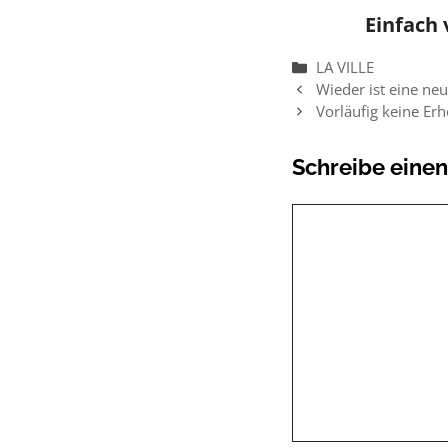
Einfach 
Kategorien
LA VILLE
Wieder ist eine n
Vorläufig keine E
Schreibe eine
Kommentar