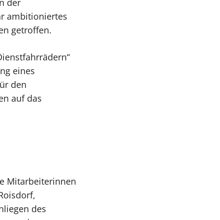
n der
hr ambitioniertes
n getroffen.
Dienstfahrrädern“
ung eines
für den
en auf das
e Mitarbeiterinnen
Roisdorf,
nliegen des