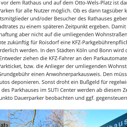
or dem Rathaus und auf dem Otto-Wels-Platz ist da
Parken für alle Nutzer möglich. Ob es dann tagsüber k
smitglieder und/oder Besucher des Rathauses geben
adtrates zu einem späteren Zeitpunkt ergeben. Damit 
haftung aber nicht auf die umliegenden Wohnstraße
e zukünftig für Roisdorf eine KFZ-Parkgebührenpflich
rderlich werden. In den Städten Köln und Bonn wird d
. Entweder ziehen die KFZ-Fahrer an den Parkautomate
Parkticket, bzw. die Anlieger der umliegenden Wohns
e Grundgebühr einen Anwohnerparkausweis. Den müss
Autos deponieren. Sonst droht ein Bußgeld für regelwi
r des Parkhauses im SUTI Center werden ab diesem Z
Punkto Dauerparker beobachten und ggf. gegensteue