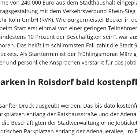
mme von 240.000 Euro aus dem Stadthaushalt eingepla
tragsgestaltung mit dem Verkehrsverbund Rhein-Sie
hr Köln GmbH (RVK). Wie Bürgermeister Becker in de
beim Start erst einmal von einer geringen Teilnehme
indestens 10 Prozent der Beschäftigten sein“, war au
hören. Das heißt im schlimmsten Fall zahlt die Stadt 
tickets. Als Starttermin ist der Frühlingsmonat März g
er und persönliche Ansprachen verstärkt für das Jobt
arken in
Roisdorf bald kostenpfl
sanfter Druck ausgeübt werden. Das bis dato kostenf
arkplätzen entlang der Ratshausstraße und der Adena
r die Beschäftigten der Stadtverwaltung ohne Jobtick
ädtischen Parkplätzen entlang der Adenauerallee, im 