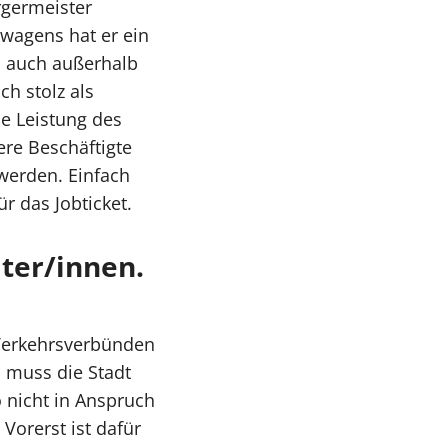
rgermeister
twagens hat er ein
en auch außerhalb
h stolz als
he Leistung des
ere Beschäftigte
werden. Einfach
r das Jobticket.
ter/innen.
 Verkehrsverbünden
 muss die Stadt
o nicht in Anspruch
Vorerst ist dafür