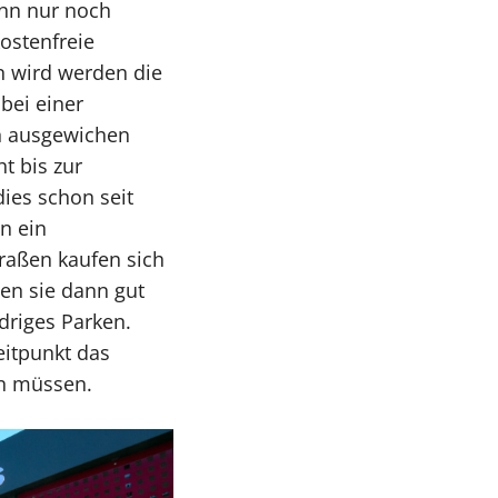
nn nur noch
ostenfreie
 wird werden die
bei einer
n ausgewichen
t bis zur
ies schon seit
n ein
traßen kaufen sich
en sie dann gut
driges Parken.
eitpunkt das
rn müssen.