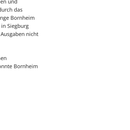
hen und
durch das
lange Bornheim
 in Siegburg
n Ausgaben nicht
nen
konnte Bornheim