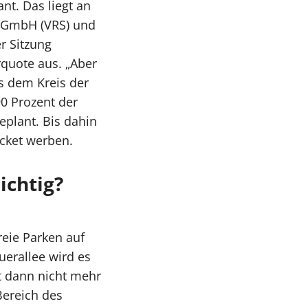
nt. Das liegt an
g GmbH (VRS) und
r Sitzung
rquote aus. „Aber
s dem Kreis der
90 Prozent der
eplant. Bis dahin
icket werben.
ichtig?
reie Parken auf
uerallee wird es
et dann nicht mehr
Bereich des