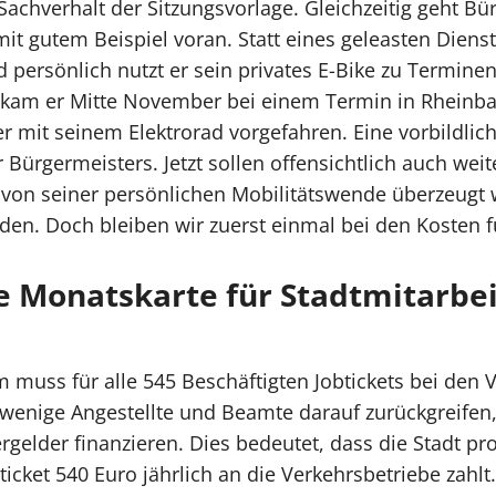
achverhalt der Sitzungsvorlage. Gleichzeitig geht Bü
it gutem Beispiel voran. Statt eines geleasten Diens
d persönlich nutzt er sein privates E-Bike zu Termin
kam er Mitte November bei einem Termin in Rheinbac
r mit seinem Elektrorad vorgefahren. Eine vorbildlic
ürgermeisters. Jetzt sollen offensichtlich auch weit
 von seiner persönlichen Mobilitätswende überzeugt 
den. Doch bleiben wir zuerst einmal bei den Kosten fü
e Monatskarte für Stadtmitarbei
m muss für alle 545 Beschäftigten Jobtickets bei den
wenige Angestellte und Beamte darauf zurückgreifen,
rgelder finanzieren. Dies bedeutet, dass die Stadt pr
et 540 Euro jährlich an die Verkehrsbetriebe zahlt. 