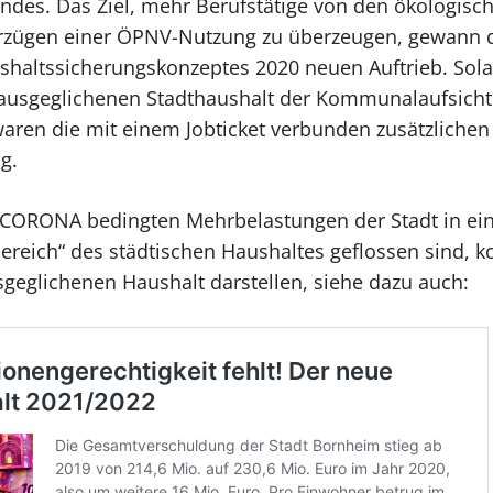
ndes. Das Ziel, mehr Berufstätige von den ökologisc
zügen einer ÖPNV-Nutzung zu überzeugen, gewann 
shaltssicherungskonzeptes 2020 neuen Auftrieb. So
l ausgeglichenen Stadthaushalt der Kommunalaufsicht
waren die mit einem Jobticket verbunden zusätzliche
g.
e CORONA bedingten Mehrbelastungen der Stadt in ei
ereich“ des städtischen Haushaltes geflossen sind, 
sgeglichenen Haushalt darstellen, siehe dazu auch: