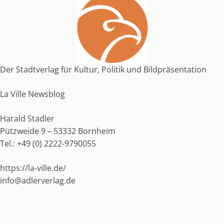
i
v
e
:
Der Stadtverlag für Kultur, Politik und Bildpräsentation
La Ville Newsblog
Harald Stadler
Pützweide 9 – 53332 Bornheim
Tel.:
+49 (0) 2222-9790055
https://la-ville.de/
info@adlerverlag.de