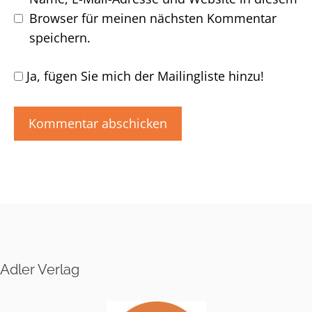
Browser für meinen nächsten Kommentar
speichern.
Ja, fügen Sie mich der Mailingliste hinzu!
A
l
t
e
r
n
Adler Verlag
a
t