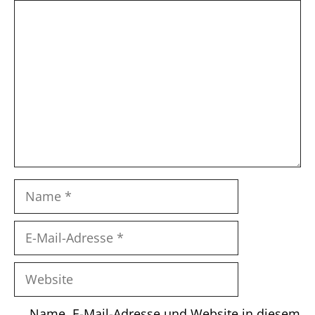
Kommentar
Name
E-
Mail-
Adresse
Website
Name, E-Mail-Adresse und Website in diesem