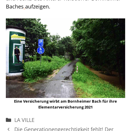
Baches
aufzeigen.
Ein
e Versicherung wirbt am Bornheimer Bach für ihre
Elementarversicherung 2021
Kategorien
LA VILLE
Die Generationengerechtigkeit fehlt! Der