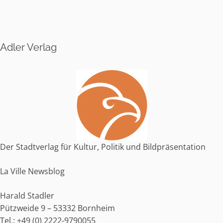
e
r
n
Adler Verlag
a
t
i
v
e
:
Der Stadtverlag für Kultur, Politik und Bildpräsentation
La Ville Newsblog
Harald Stadler
Pützweide 9 – 53332 Bornheim
Tel.:
+49 (0) 2222-9790055